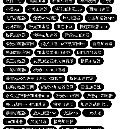
软件中心
雷霆加速
狂飙加速器
哔咔漫画
小美
小美vpn
小美加速器
快连加速器app
西柚加速器
飞鸟加速器
免费vqn加速
ios加速器
快连加速器app
河马加速
极光加速器
快连下载
快连加速器app
旋风加速器
快鸭vp加速器
雷霆vp加速器
极光加速器官网
蚂蚁加速npv下载官网ios
雷霆加器速
黑洞加速官网
加速器试用30分钟
闪电猫加速器
猴王加速器
安易加速器永久免费版
极风加速器
白鲸加速器
极光aurora加速器
暴雪vp永久免费加速器下载官网
旋风加速度器
快鸭加速器官网
蚂蚁vp加速器官网
雷霆加器速
永久免费梯子加速器app
极光vqn官网
快连vρn加速器
每天试用一小时加速器
快橙加速器
加速器试用七天
暴雪加速器
旋风加速npv
快连app
一元机场
ios加速器
黑洞加速
极光加速器