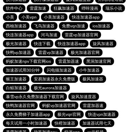
软件中心
雷霆加速
狂飙加速器
哔咔漫画
瑞乐小说
小美
小美vpn
小美加速器
快连加速器app
西柚加速器
飞鸟加速器
免费vqn加速
ios加速器
快连加速器app
河马加速
雷霆vp加速器官网
极光加速器
快连下载
快连加速器app
旋风加速器
快鸭vp加速器
雷霆vp加速器
极光加速器官网
蚂蚁加速npv下载官网ios
雷霆加器速
黑洞加速官网
加速器试用30分钟
闪电猫加速器
小牛加速器
猴王加速器
安易加速器永久免费版
极风加速器
白鲸加速器
极光aurora加速器
暴雪vp永久免费加速器下载官网
旋风加速度器
快鸭加速器官网
蚂蚁vp加速器官网
雷霆加器速
永久免费梯子加速器app
极光vqn官网
快连vρn加速器
每天试用一小时加速器
快橙加速器
加速器试用七天