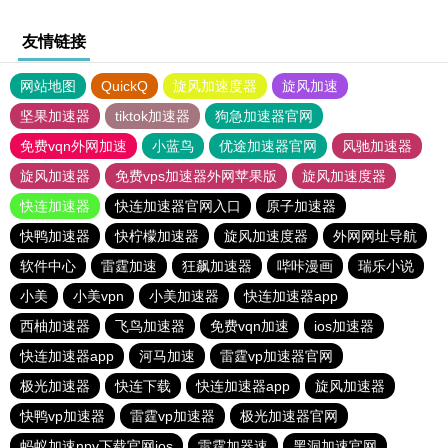
友情链接
网站地图
QuickQ
旋风加速度器
旋风加速
坚果加速器
tiktok加速器
狗急加速器官网
免费vqn外网加速
小蓝鸟
优途加速器官网
风驰加速器
旋风加速器
免费vps加速器外网苹果版
旋风加速度器
快连加速器
快连加速器官网入口
原子加速器
快鸭加速器
快柠檬加速器
旋风加速度器
外网网址导航
软件中心
雷霆加速
狂飙加速器
哔咔漫画
瑞乐小说
小美
小美vpn
小美加速器
快连加速器app
西柚加速器
飞鸟加速器
免费vqn加速
ios加速器
快连加速器app
河马加速
雷霆vp加速器官网
极光加速器
快连下载
快连加速器app
旋风加速器
快鸭vp加速器
雷霆vp加速器
极光加速器官网
蚂蚁加速npv下载官网ios
雷霆加器速
黑洞加速官网