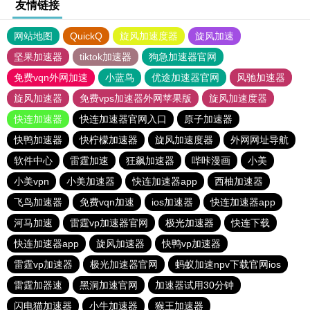
友情链接
网站地图
QuickQ
旋风加速度器
旋风加速
坚果加速器
tiktok加速器
狗急加速器官网
免费vqn外网加速
小蓝鸟
优途加速器官网
风驰加速器
旋风加速器
免费vps加速器外网苹果版
旋风加速度器
快连加速器
快连加速器官网入口
原子加速器
快鸭加速器
快柠檬加速器
旋风加速度器
外网网址导航
软件中心
雷霆加速
狂飙加速器
哔咔漫画
小美
小美vpn
小美加速器
快连加速器app
西柚加速器
飞鸟加速器
免费vqn加速
ios加速器
快连加速器app
河马加速
雷霆vp加速器官网
极光加速器
快连下载
快连加速器app
旋风加速器
快鸭vp加速器
雷霆vp加速器
极光加速器官网
蚂蚁加速npv下载官网ios
雷霆加器速
黑洞加速官网
加速器试用30分钟
闪电猫加速器
小牛加速器
猴王加速器