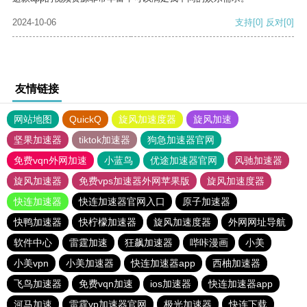
2024-10-06
支持
[0]
反对
[0]
友情链接
网站地图
QuickQ
旋风加速度器
旋风加速
坚果加速器
tiktok加速器
狗急加速器官网
免费vqn外网加速
小蓝鸟
优途加速器官网
风驰加速器
旋风加速器
免费vps加速器外网苹果版
旋风加速度器
快连加速器
快连加速器官网入口
原子加速器
快鸭加速器
快柠檬加速器
旋风加速度器
外网网址导航
软件中心
雷霆加速
狂飙加速器
哔咔漫画
小美
小美vpn
小美加速器
快连加速器app
西柚加速器
飞鸟加速器
免费vqn加速
ios加速器
快连加速器app
河马加速
雷霆vp加速器官网
极光加速器
快连下载