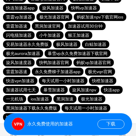
快连加速器app
旋风加速器
快鸭vp加速器
雷霆vp加速器
极光加速器官网
蚂蚁加速npv下载官网ios
雷霆加器速
黑洞加速官网
加速器试用30分钟
闪电猫加速器
小牛加速器
猴王加速器
安易加速器永久免费版
极风加速器
白鲸加速器
极光aurora加速器
暴雪vp永久免费加速器下载官网
旋风加速度器
快鸭加速器官网
蚂蚁vp加速器官网
雷霆加器速
永久免费梯子加速器app
极光vqn官网
快连vρn加速器
每天试用一小时加速器
快橙加速器
加速器试用七天
暴雪加速器
旋风加速npv
快连app
一元机场
ios加速器
黑洞加速
极光加速器
黑洞加速器下载永久免费版
每天试用一小时加速器
快鸭加速器app
蘑菇加速器
永久免费使用的加速器
下载
0.029080s
首页
安卓
苹果
排行
推荐