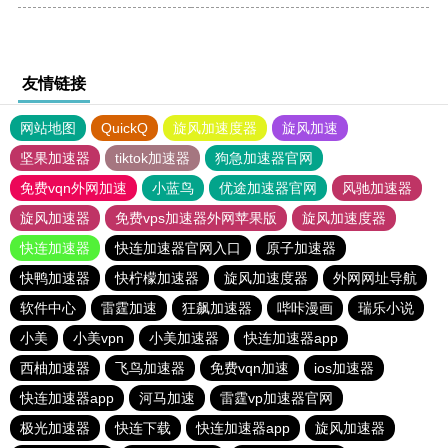
友情链接
网站地图
QuickQ
旋风加速度器
旋风加速
坚果加速器
tiktok加速器
狗急加速器官网
免费vqn外网加速
小蓝鸟
优途加速器官网
风驰加速器
旋风加速器
免费vps加速器外网苹果版
旋风加速度器
快连加速器
快连加速器官网入口
原子加速器
快鸭加速器
快柠檬加速器
旋风加速度器
外网网址导航
软件中心
雷霆加速
狂飙加速器
哔咔漫画
瑞乐小说
小美
小美vpn
小美加速器
快连加速器app
西柚加速器
飞鸟加速器
免费vqn加速
ios加速器
快连加速器app
河马加速
雷霆vp加速器官网
极光加速器
快连下载
快连加速器app
旋风加速器